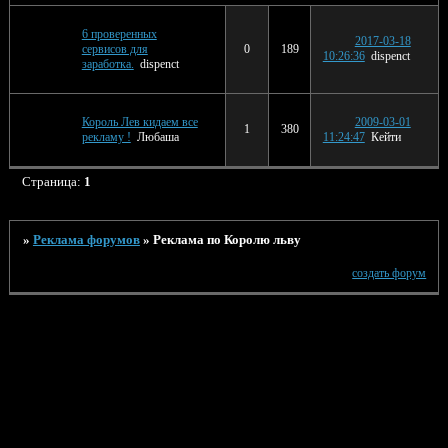
6 проверенных
2017-03-18
сервисов для
0
189
10:26:36
dispenct
заработка.
dispenct
Король Лев кидаем все
2009-03-01
1
380
рекламу !
Любаша
11:24:47
Кейти
Страница:
1
»
Реклама форумов
»
Реклама по Королю льву
создать форум