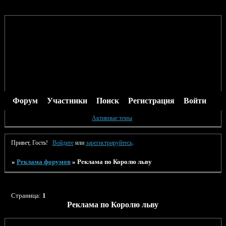
Форум
Участники
Поиск
Регистрация
Войти
Активные темы
Привет, Гость!
Войдите
или
зарегистрируйтесь
.
»
Реклама форумов
»
Реклама по Королю льву
Страница:
1
Реклама по Королю льву
Тема
Ответов
Просмотров
Последнее сообщение