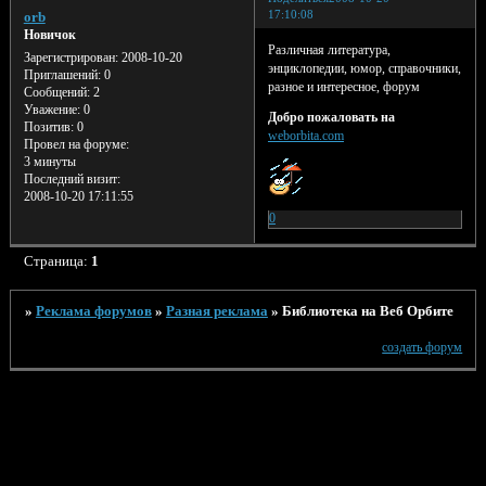
17:10:08
orb
Новичок
Различная литература,
Зарегистрирован
: 2008-10-20
энциклопедии, юмор, справочники,
Приглашений:
0
разное и интересное, форум
Сообщений:
2
Уважение:
0
Добро пожаловать на
Позитив:
0
weborbita.com
Провел на форуме:
3 минуты
Последний визит:
2008-10-20 17:11:55
0
Страница:
1
»
Реклама форумов
»
Разная реклама
»
Библиотека на Веб Орбите
создать форум