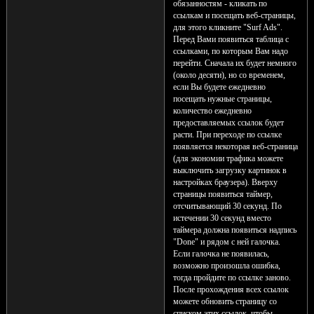
обязанностям - кликать по
ссылкам и посещать веб-страницы,
для этого кликните "Surf Ads".
Перед Вами появиться таблица с
ссылками, по которым Вам надо
перейти. Сначала их будет немного
(около десяти), но со временем,
если Вы будете ежедневно
посещать нужные страницы,
количество ежедневно
предоставляемых ссылок будет
расти. При переходе по ссылке
появляется некоторая веб-страница
(для экономии трафика можете
выключить загрузку картинок в
настройках браузера). Вверху
страницы появиться таймер,
отсчитывающий 30 секунд. По
истечении 30 секунд вместо
таймера должна появиться надпись
"Done" и рядом с ней галочка.
Если галочка не появилась,
возможно произошла ошибка,
тогда пройдите по ссылке заново.
После прохождения всех ссылок
можете обновить страницу со
списком этих ссылок, чтобы