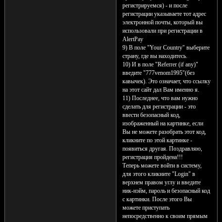
регистрируемся) - и после
регистрации указываете тот адрес
электронной почты, который вы
использовали при регистрации в
AlertPay
9) В поле "Your Country" выберите
страну, где вы находитесь.
10) И в поле "Referrer (if any)"
введите "777venom1995"(без
кавычек). Это означает, что ссылку
на этот сайт дал Вам именно я.
11) Последнее, что вам нужно
сделать для регистрации - это
ввести безопасный код,
изображенный на картинке, если
Вы не можете разобрать этот код,
кликните по этой картинке -
появиться другая. Поздравляю,
регистрация пройдена!!!
Теперь можете войти в систему,
для этого кликните "Login" в
верхнем правом углу и введите
ник-нэйм, пароль и безопасный код
с картинки. После этого Вы
можете приступать
непосредственно к своим прямым