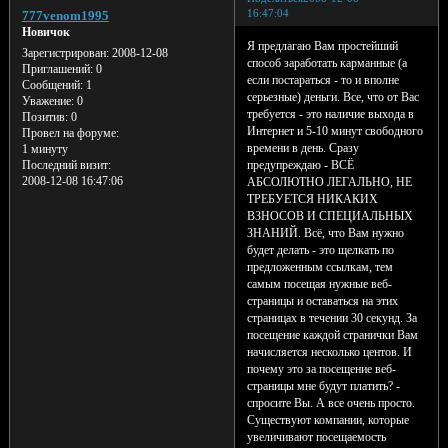
16:47:04
777venom1995
Новичок
Я предлагаю Вам простейший
Зарегистрирован
: 2008-12-08
способ заработать карманные (а
Приглашений:
0
если постараться - то и вполне
Сообщений:
1
серьезные) деньги. Все, что от Вас
Уважение:
0
требуется - это наличие выхода в
Позитив:
0
Интернет и 5-10 минут свободного
Провел на форуме:
времени в день. Сразу
1 минуту
предупреждаю - ВСЁ
Последний визит:
2008-12-08 16:47:06
АБСОЛЮТНО ЛЕГАЛЬНО, НЕ
ТРЕБУЕТСЯ НИКАКИХ
ВЗНОСОВ И СПЕЦИАЛЬНЫХ
ЗНАНИЙ. Всё, что Вам нужно
будет делать - это щелкать по
предложенным ссылкам, тем
самым посещая нужные веб-
страницы и оставаться на этих
страницах в течении 30 секунд. За
посещение каждой странички Вам
начисляется несколько центов. И
почему это за посещение веб-
страницы мне будут платить? -
спросите Вы. А все очень просто.
Существуют компании, которые
увеличивают посещаемость