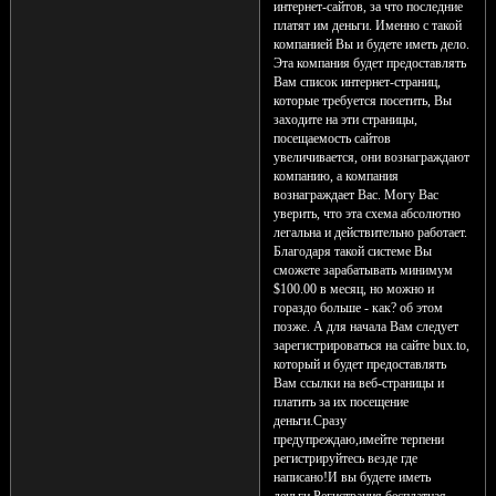
интернет-сайтов, за что последние
платят им деньги. Именно с такой
компанией Вы и будете иметь дело.
Эта компания будет предоставлять
Вам список интернет-страниц,
которые требуется посетить, Вы
заходите на эти страницы,
посещаемость сайтов
увеличивается, они вознаграждают
компанию, а компания
вознаграждает Вас. Могу Вас
уверить, что эта схема абсолютно
легальна и действительно работает.
Благодаря такой системе Вы
сможете зарабатывать минимум
$100.00 в месяц, но можно и
гораздо больше - как? об этом
позже. А для начала Вам следует
зарегистрироваться на сайте bux.to,
который и будет предоставлять
Вам ссылки на веб-страницы и
платить за их посещение
деньги.Сразу
предупреждаю,имейте терпени
регистрируйтесь везде где
написано!И вы будете иметь
деньги.Регистрация бесплатная.