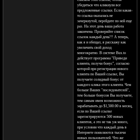
убедиться что кликнули все
предложенные ссылки. Если какая-
то ссылка оказалась не
зачеркнутой, перейдите по ней еще
раз. На этот день ваша работа
закончена. Проверяйте список
ссылок каждый день!!! А теперь,
как я и обещал, я расскажу как
увеличить свой доход
многократно. В системе Bux.to
действует программа "Приведи
клиента, получи бонус", согласно
которой при регистрации нового
клиента по Вашей ссылке, Вы
получаете солидный бонус от
каждого клика этого клиента. Чем
больше Ваших "последователей",
тем больше бонусов Вы получаете,
тем самым имея возможность
зарабатывать до $1,500.00 в месяц,
если по Вашей ссылке
зарегистрируются 500 новых
клиентов, а это не так уж много,
при условии что каждый день в
Интернете появляются тысячи
новых пользователей. Что же