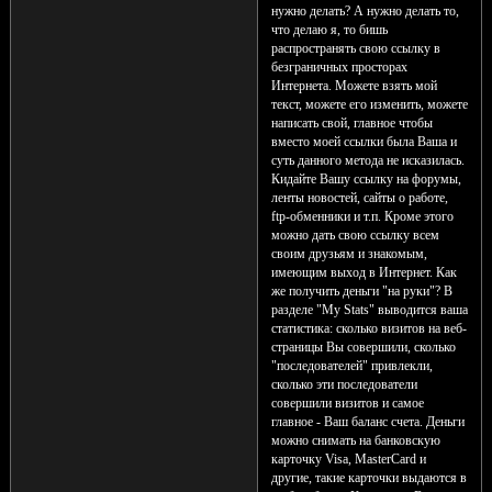
нужно делать? А нужно делать то,
что делаю я, то бишь
распространять свою ссылку в
безграничных просторах
Интернета. Можете взять мой
текст, можете его изменить, можете
написать свой, главное чтобы
вместо моей ссылки была Ваша и
суть данного метода не исказилась.
Кидайте Вашу ссылку на форумы,
ленты новостей, сайты о работе,
ftp-обменники и т.п. Кроме этого
можно дать свою ссылку всем
своим друзьям и знакомым,
имеющим выход в Интернет. Как
же получить деньги "на руки"? В
разделе "My Stats" выводится ваша
статистика: сколько визитов на веб-
страницы Вы совершили, сколько
"последователей" привлекли,
сколько эти последователи
совершили визитов и самое
главное - Ваш баланс счета. Деньги
можно снимать на банковскую
карточку Visa, MasterCard и
другие, такие карточки выдаются в