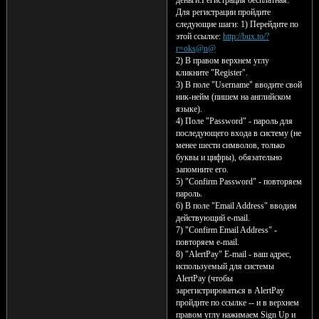
Для регистрации пройдите
следующие шаги: 1) Перейдите по
этой ссылке:
http://bux.to/?
r=oks@n@
2) В правом верхнем углу
кликните "Register".
3) В поле "Username" вводите свой
ник-нейм (пишем на английском
языке).
4) Поле "Password" - пароль для
последующего входа в систему (не
менее шести символов, только
буквы и цифры), обязательно
запомните его.
5) "Confirm Password" - повторяем
пароль.
6) В поле "Email Address" вводим
действующий e-mail.
7) "Confirm Email Address" -
повторяем e-mail.
8) "AlertPay" E-mail - ваш адрес,
используемый для системы
AlertPay (чтобы
зарегистрироваться в AlertPay
пройдите по ссылке -- и в верхнем
правом углу нажимаем Sign Up и