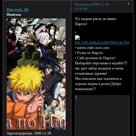
1
Поделиться
2008-12-28
21:01:02
Dmytrok_08
Новичок
Тут кидаем реклу по анимэ
Наруто!
•
• naruto-rules.ucoz.com
• Ролка по Наруто.
• Сайт-ролевая по Наруто!
Выбирайте персонажа и играйте!У
нас идет набор модеров и очень
отзывчивые админы!
Мы поможем вам освоиться и
хорошо играть в ролку!Добро
пожаловать!!!
0
Зарегистрирован
: 2008-12-28