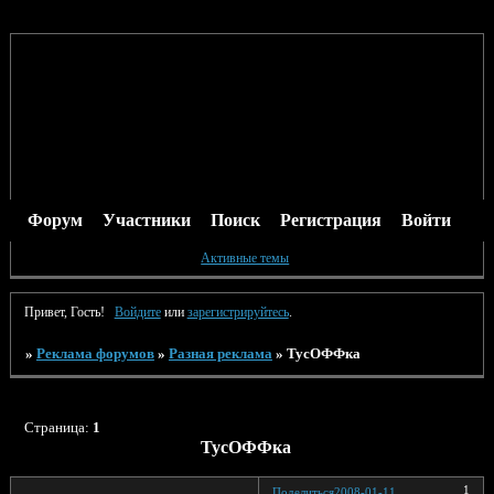
Форум
Участники
Поиск
Регистрация
Войти
Активные темы
Привет, Гость!
Войдите
или
зарегистрируйтесь
.
»
Реклама форумов
»
Разная реклама
»
ТусОФФка
Страница:
1
ТусОФФка
1
Поделиться
2008-01-11