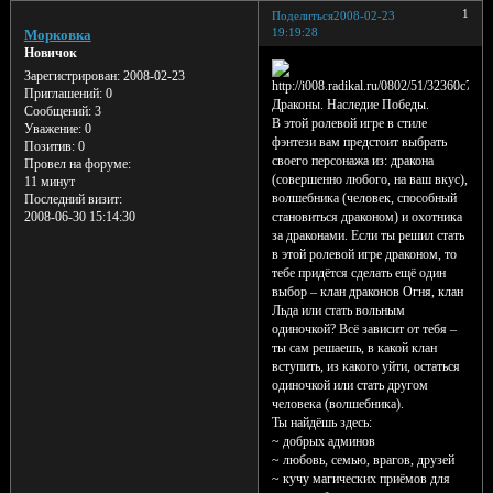
1
Поделиться
2008-02-23
19:19:28
Морковка
Новичок
Зарегистрирован
: 2008-02-23
Приглашений:
0
Драконы. Наследие Победы.
Сообщений:
3
В этой ролевой игре в стиле
Уважение:
0
фэнтези вам предстоит выбрать
Позитив:
0
своего персонажа из: дракона
Провел на форуме:
(совершенно любого, на ваш вкус),
11 минут
волшебника (человек, способный
Последний визит:
становиться драконом) и охотника
2008-06-30 15:14:30
за драконами. Если ты решил стать
в этой ролевой игре драконом, то
тебе придётся сделать ещё один
выбор – клан драконов Огня, клан
Льда или стать вольным
одиночкой? Всё зависит от тебя –
ты сам решаешь, в какой клан
вступить, из какого уйти, остаться
одиночкой или стать другом
человека (волшебника).
Ты найдёшь здесь:
~ добрых админов
~ любовь, семью, врагов, друзей
~ кучу магических приёмов для